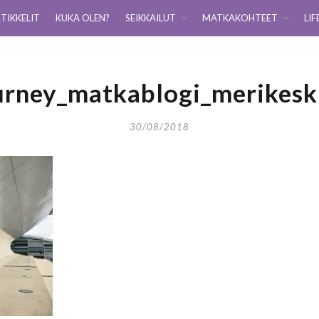
TIKKELIT
KUKA OLEN?
SEIKKAILUT
MATKAKOHTEET
LIF
urney_matkablogi_merikes
30/08/2018