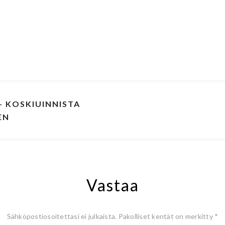
 KOSKIUINNISTA
EN
Vastaa
Sähköpostiosoitettasi ei julkaista.
Pakolliset kentät on merkitty
*