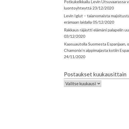
Potkukelkkailu Levin Utsuvaarassa v
luontoyhteyttä
23/12/2020
Levin Iglut – taianomaista majoitust
erämaan laidalla
05/12/2020
Rakkaus räjäytti elämäni palapelin uu
03/12/2020
Kaasuautolla Suomesta Espanjaan, o
Chamonix’n alppimajasta kotiin Espa
24/11/2020
Postaukset kuukausittain