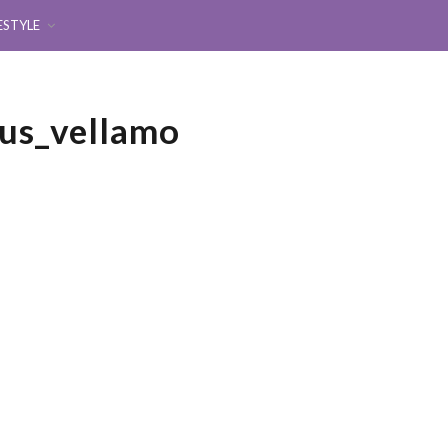
ESTYLE
kus_vellamo