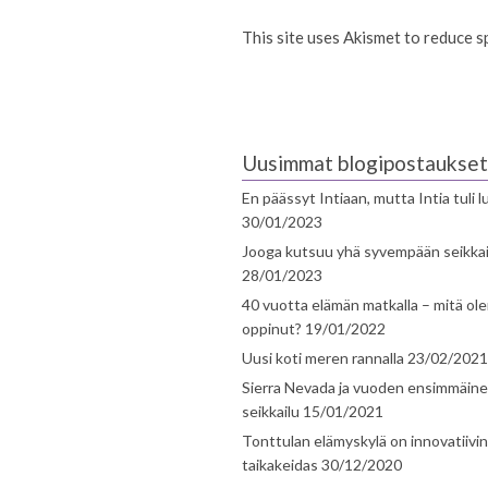
This site uses Akismet to reduce 
Uusimmat blogipostaukset
En päässyt Intiaan, mutta Intia tuli 
30/01/2023
Jooga kutsuu yhä syvempään seikka
28/01/2023
40 vuotta elämän matkalla – mitä ol
oppinut?
19/01/2022
Uusi koti meren rannalla
23/02/2021
Sierra Nevada ja vuoden ensimmäin
seikkailu
15/01/2021
Tonttulan elämyskylä on innovatiivi
taikakeidas
30/12/2020