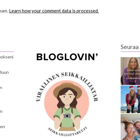
spam.
Learn how your comment data is processed.
Seuraa 
luokseni
iluun
en
en
nen