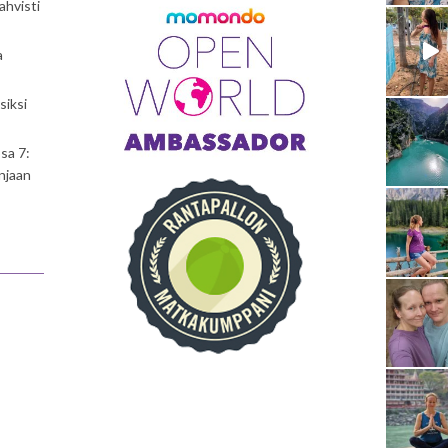
ahvisti
a
siksi
sa 7:
njaan