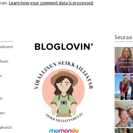
spam.
Learn how your comment data is processed.
Seuraa 
luokseni
iluun
en
en
nen
ahvisti