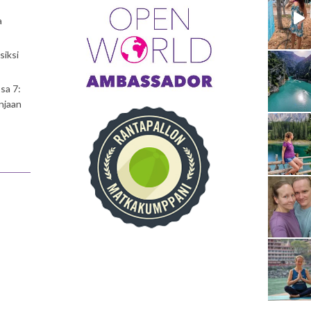
a
siksi
sa 7:
njaan