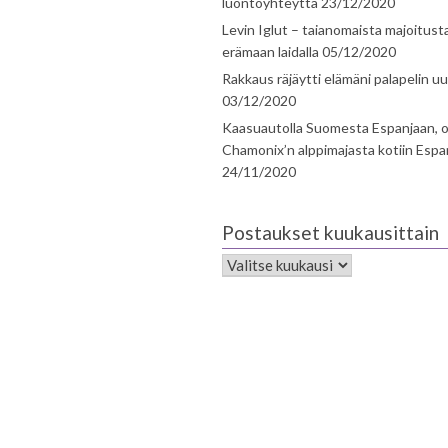
luontoyhteyttä
23/12/2020
Levin Iglut – taianomaista majoitust
erämaan laidalla
05/12/2020
Rakkaus räjäytti elämäni palapelin uu
03/12/2020
Kaasuautolla Suomesta Espanjaan, o
Chamonix’n alppimajasta kotiin Espa
24/11/2020
Postaukset kuukausittain