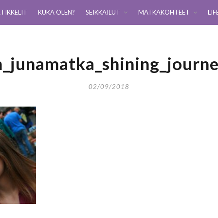
TIKKELIT
KUKA OLEN?
SEIKKAILUT
MATKAKOHTEET
LIF
an_junamatka_shining_journ
02/09/2018