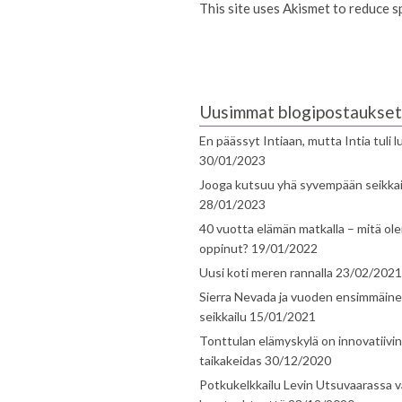
This site uses Akismet to reduce 
Uusimmat blogipostaukset
En päässyt Intiaan, mutta Intia tuli 
30/01/2023
Jooga kutsuu yhä syvempään seikka
28/01/2023
40 vuotta elämän matkalla – mitä ol
oppinut?
19/01/2022
Uusi koti meren rannalla
23/02/2021
Sierra Nevada ja vuoden ensimmäin
seikkailu
15/01/2021
Tonttulan elämyskylä on innovatiivi
taikakeidas
30/12/2020
Potkukelkkailu Levin Utsuvaarassa v