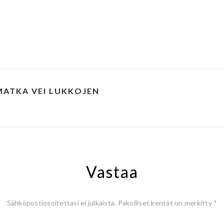
MATKA VEI LUKKOJEN
Vastaa
Sähköpostiosoitettasi ei julkaista.
Pakolliset kentät on merkitty
*