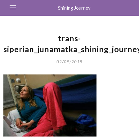
Shining Journey
trans-
siperian_junamatka_shining_journ
02/09/2018