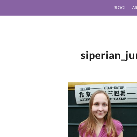
BLOGI
AR
siperian_j