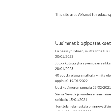
This site uses Akismet to reduce 
Uusimmat blogipostaukset
En päässyt Intiaan, mutta Intia tuli 
30/01/2023
Jooga kutsuu yhä syvempään seikka
28/01/2023
40 vuotta elämän matkalla – mitä ol
oppinut?
19/01/2022
Uusi koti meren rannalla
23/02/2021
Sierra Nevada ja vuoden ensimmäin
seikkailu
15/01/2021
Tonttulan elämyskylä on innovatiivi