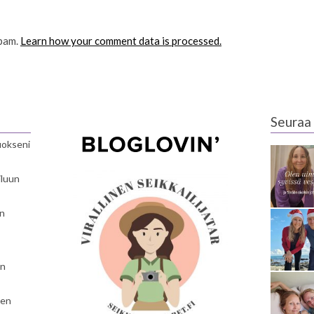
spam.
Learn how your comment data is processed.
Seuraa 
luokseni
iluun
en
en
nen