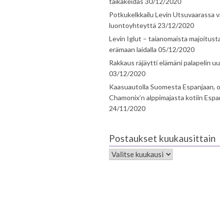
taikakeidas
30/12/2020
Potkukelkkailu Levin Utsuvaarassa v
luontoyhteyttä
23/12/2020
Levin Iglut – taianomaista majoitust
erämaan laidalla
05/12/2020
Rakkaus räjäytti elämäni palapelin uu
03/12/2020
Kaasuautolla Suomesta Espanjaan, o
Chamonix’n alppimajasta kotiin Espa
24/11/2020
Postaukset kuukausittain