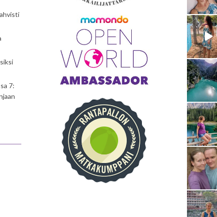
ahvisti
a
siksi
sa 7:
njaan