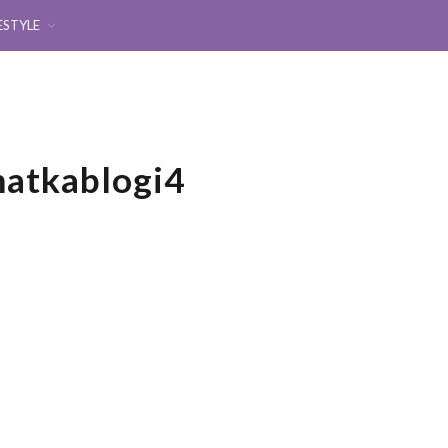
ESTYLE
matkablogi4