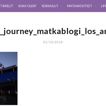
TIKKELIT
KUKA OLEN?
SEIKKAILUT
MATKAKOHTEET
LIF
g_journey_matkablogi_los_a
05/10/2018