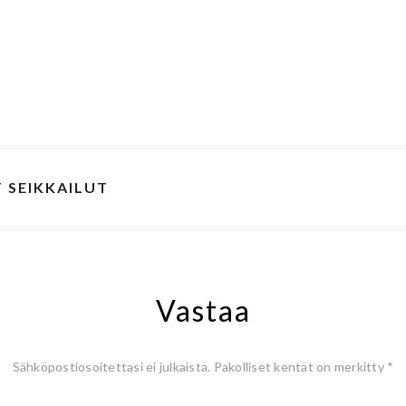
 SEIKKAILUT
Vastaa
Sähköpostiosoitettasi ei julkaista.
Pakolliset kentät on merkitty
*