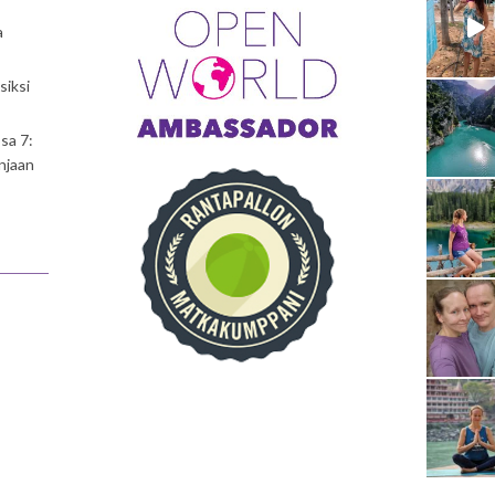
a
siksi
sa 7:
njaan