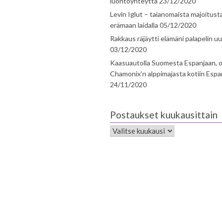
luontoyhteyttä
23/12/2020
Levin Iglut – taianomaista majoitust
erämaan laidalla
05/12/2020
Rakkaus räjäytti elämäni palapelin uu
03/12/2020
Kaasuautolla Suomesta Espanjaan, o
Chamonix’n alppimajasta kotiin Espa
24/11/2020
Postaukset kuukausittain