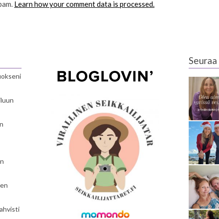
spam.
Learn how your comment data is processed.
Seuraa 
luokseni
iluun
en
en
nen
ahvisti