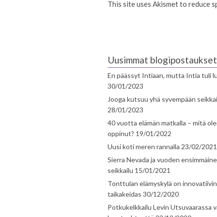
This site uses Akismet to reduce 
Uusimmat blogipostaukset
En päässyt Intiaan, mutta Intia tuli 
30/01/2023
Jooga kutsuu yhä syvempään seikka
28/01/2023
40 vuotta elämän matkalla – mitä ol
oppinut?
19/01/2022
Uusi koti meren rannalla
23/02/2021
Sierra Nevada ja vuoden ensimmäin
seikkailu
15/01/2021
Tonttulan elämyskylä on innovatiivi
taikakeidas
30/12/2020
Potkukelkkailu Levin Utsuvaarassa v