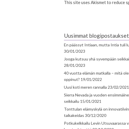
This site uses Akismet to reduce 
Uusimmat blogipostaukset
En päässyt Intiaan, mutta Intia tuli 
30/01/2023
Jooga kutsuu yhä syvempään seikka
28/01/2023
40 vuotta elämän matkalla – mitä ol
oppinut?
19/01/2022
Uusi koti meren rannalla
23/02/2021
Sierra Nevada ja vuoden ensimmäin
seikkailu
15/01/2021
Tonttulan elämyskylä on innovatiivi
taikakeidas
30/12/2020
Potkukelkkailu Levin Utsuvaarassa v