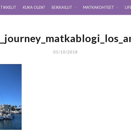
TIKKELIT
KUKA OLEN?
SEIKKAILUT
MATKAKOHTEET
LIF
g_journey_matkablogi_los_a
05/10/2018