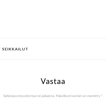
 SEIKKAILUT
Vastaa
Sähköpostiosoitettasi ei julkaista.
Pakolliset kentät on merkitty
*