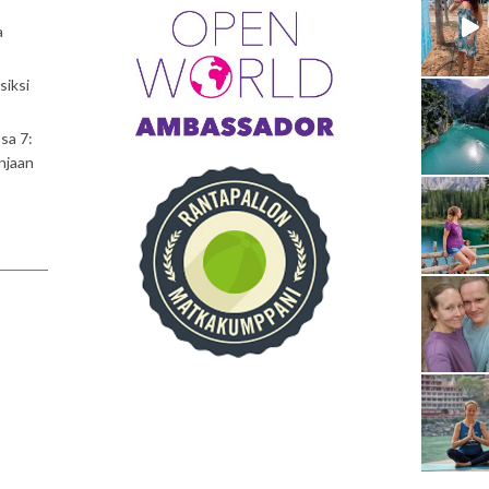
a
siksi
sa 7:
njaan