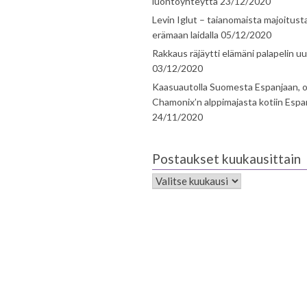
luontoyhteyttä
23/12/2020
Levin Iglut – taianomaista majoitust
erämaan laidalla
05/12/2020
Rakkaus räjäytti elämäni palapelin uu
03/12/2020
Kaasuautolla Suomesta Espanjaan, o
Chamonix’n alppimajasta kotiin Espa
24/11/2020
Postaukset kuukausittain