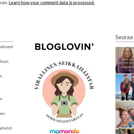
spam.
Learn how your comment data is processed.
Seuraa 
luokseni
iluun
en
en
nen
ahvisti