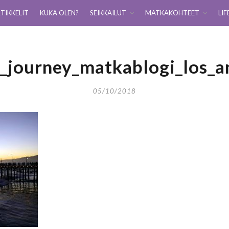
TIKKELIT
KUKA OLEN?
SEIKKAILUT
MATKAKOHTEET
LIF
g_journey_matkablogi_los_a
05/10/2018