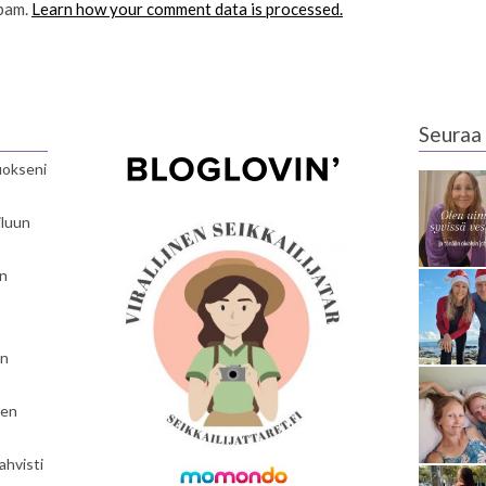
spam.
Learn how your comment data is processed.
Seuraa 
luokseni
iluun
en
en
nen
ahvisti