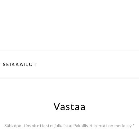
 SEIKKAILUT
Vastaa
Sähköpostiosoitettasi ei julkaista.
Pakolliset kentät on merkitty
*