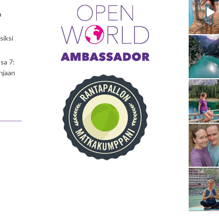
a
siksi
sa 7:
njaan