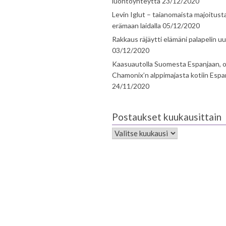
luontoyhteyttä
23/12/2020
Levin Iglut – taianomaista majoitust
erämaan laidalla
05/12/2020
Rakkaus räjäytti elämäni palapelin uu
03/12/2020
Kaasuautolla Suomesta Espanjaan, o
Chamonix’n alppimajasta kotiin Espa
24/11/2020
Postaukset kuukausittain