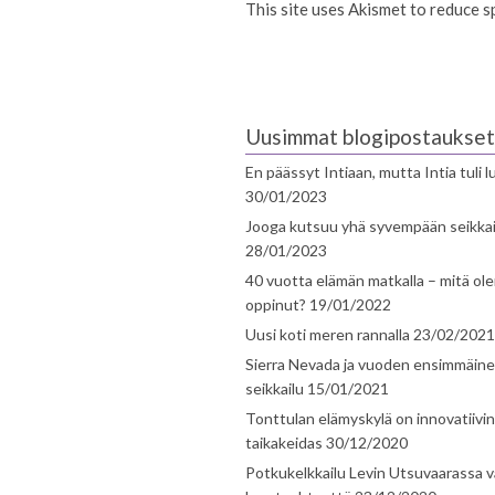
This site uses Akismet to reduce 
Uusimmat blogipostaukset
En päässyt Intiaan, mutta Intia tuli 
30/01/2023
Jooga kutsuu yhä syvempään seikka
28/01/2023
40 vuotta elämän matkalla – mitä ol
oppinut?
19/01/2022
Uusi koti meren rannalla
23/02/2021
Sierra Nevada ja vuoden ensimmäin
seikkailu
15/01/2021
Tonttulan elämyskylä on innovatiivi
taikakeidas
30/12/2020
Potkukelkkailu Levin Utsuvaarassa v