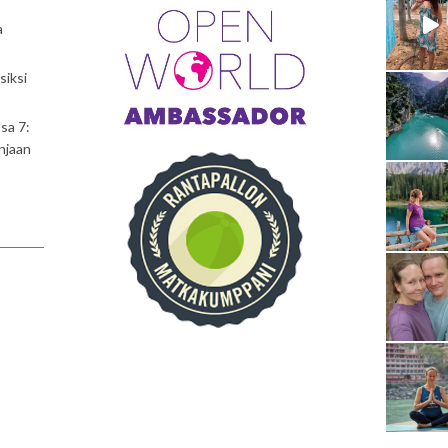
a
siksi
sa 7:
njaan