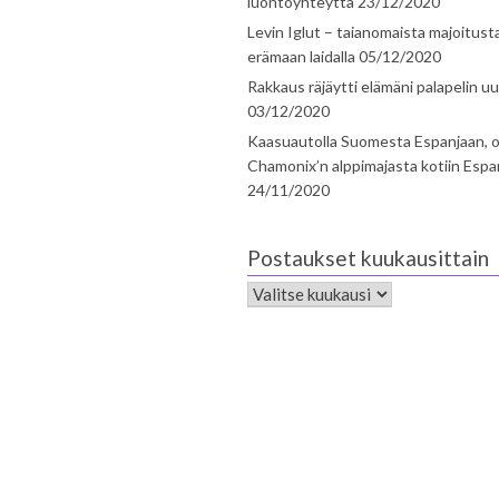
luontoyhteyttä
23/12/2020
Levin Iglut – taianomaista majoitust
erämaan laidalla
05/12/2020
Rakkaus räjäytti elämäni palapelin uu
03/12/2020
Kaasuautolla Suomesta Espanjaan, o
Chamonix’n alppimajasta kotiin Espa
24/11/2020
Postaukset kuukausittain