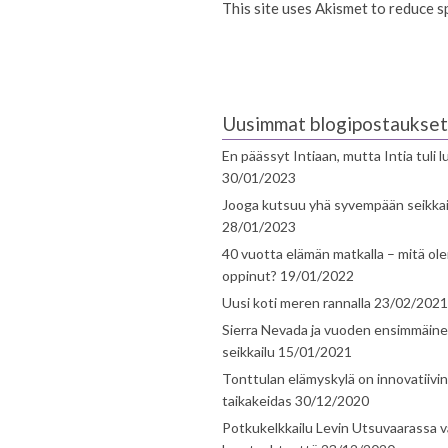
This site uses Akismet to reduce 
Uusimmat blogipostaukset
En päässyt Intiaan, mutta Intia tuli 
30/01/2023
Jooga kutsuu yhä syvempään seikka
28/01/2023
40 vuotta elämän matkalla – mitä ol
oppinut?
19/01/2022
Uusi koti meren rannalla
23/02/2021
Sierra Nevada ja vuoden ensimmäin
seikkailu
15/01/2021
Tonttulan elämyskylä on innovatiivi
taikakeidas
30/12/2020
Potkukelkkailu Levin Utsuvaarassa v