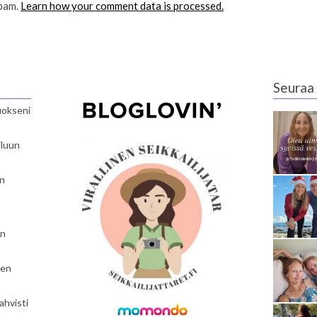
spam.
Learn how your comment data is processed.
Seuraa 
luokseni
iluun
en
en
nen
ahvisti