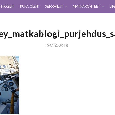
TIKKELIT
KUKA OLEN?
SEIKKAILUT
MATKAKOHTEET
LIF
ney_matkablogi_purjehdus_
09/10/2018