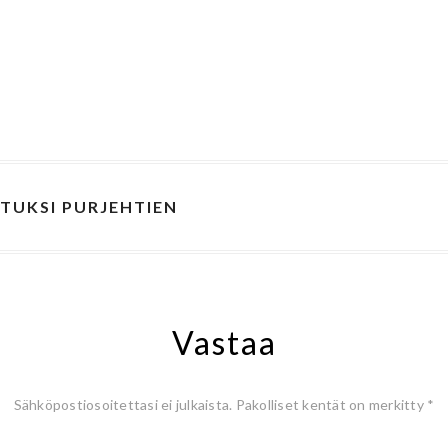
TUKSI PURJEHTIEN
Vastaa
Sähköpostiosoitettasi ei julkaista.
Pakolliset kentät on merkitty
*