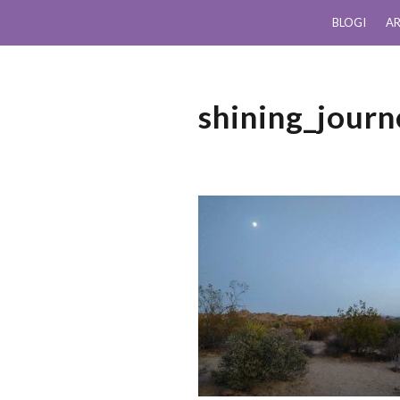
BLOGI
AR
shining_journ