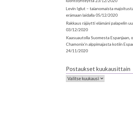
luontoyhteyttä
23/12/2020
Levin Iglut – taianomaista majoitust
erämaan laidalla
05/12/2020
Rakkaus räjäytti elämäni palapelin uu
03/12/2020
Kaasuautolla Suomesta Espanjaan, o
Chamonix’n alppimajasta kotiin Espa
24/11/2020
Postaukset kuukausittain