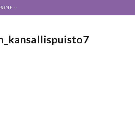
ESTYLE
n_kansallispuisto7