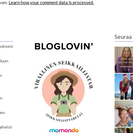
spam.
Learn how your comment data is processed.
Seuraa 
luokseni
iluun
en
en
nen
ahvisti