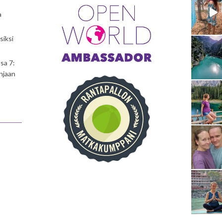
a
siksi
sa 7:
njaan