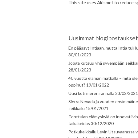
This site uses Akismet to reduce 
Uusimmat blogipostaukset
En päässyt Intiaan, mutta Intia tuli 
30/01/2023
Jooga kutsuu yhä syvempään seikka
28/01/2023
40 vuotta elämän matkalla – mitä ol
oppinut?
19/01/2022
Uusi koti meren rannalla
23/02/2021
Sierra Nevada ja vuoden ensimmäin
seikkailu
15/01/2021
Tonttulan elämyskylä on innovatiivi
taikakeidas
30/12/2020
Potkukelkkailu Levin Utsuvaarassa v