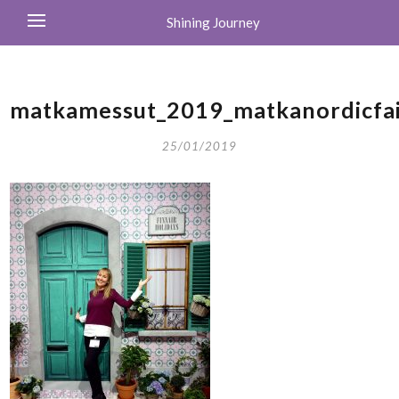
Shining Journey
matkamessut_2019_matkanordicfair
25/01/2019