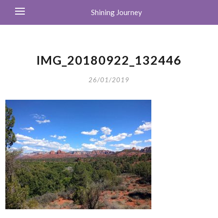
Shining Journey
IMG_20180922_132446
26/01/2019