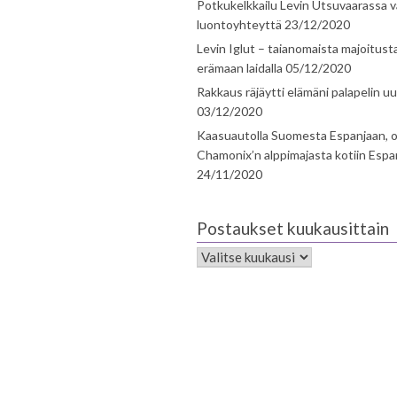
Potkukelkkailu Levin Utsuvaarassa v
luontoyhteyttä
23/12/2020
Levin Iglut – taianomaista majoitust
erämaan laidalla
05/12/2020
Rakkaus räjäytti elämäni palapelin uu
03/12/2020
Kaasuautolla Suomesta Espanjaan, o
Chamonix’n alppimajasta kotiin Espa
24/11/2020
Postaukset kuukausittain