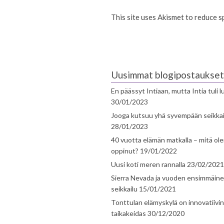
This site uses Akismet to reduce 
Uusimmat blogipostaukset
En päässyt Intiaan, mutta Intia tuli 
30/01/2023
Jooga kutsuu yhä syvempään seikka
28/01/2023
40 vuotta elämän matkalla – mitä ol
oppinut?
19/01/2022
Uusi koti meren rannalla
23/02/2021
Sierra Nevada ja vuoden ensimmäin
seikkailu
15/01/2021
Tonttulan elämyskylä on innovatiivi
taikakeidas
30/12/2020