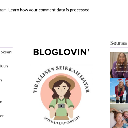
spam.
Learn how your comment data is processed.
Seuraa 
luokseni
iluun
en
en
nen