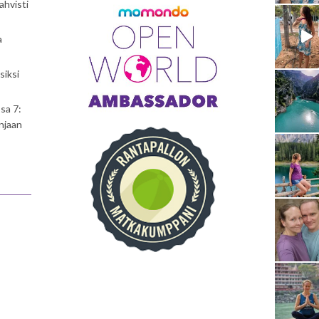
ahvisti
a
siksi
sa 7:
njaan