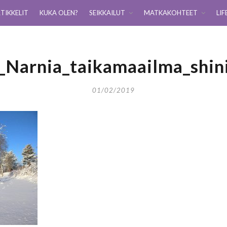
TIKKELIT
KUKA OLEN?
SEIKKAILUT
MATKAKOHTEET
LIF
_Narnia_taikamaailma_shin
01/02/2019