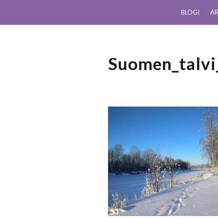
BLOGI
AR
Suomen_talvi