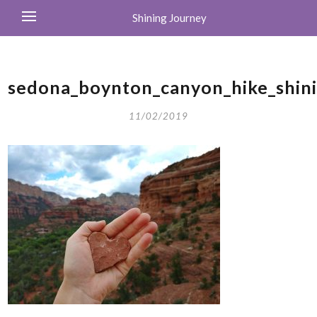
Shining Journey
sedona_boynton_canyon_hike_shin
11/02/2019