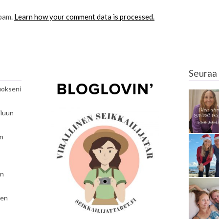
spam.
Learn how your comment data is processed.
Seuraa 
luokseni
iluun
en
en
nen