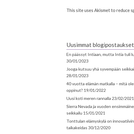
This site uses Akismet to reduce 
Uusimmat blogipostaukset
En päässyt Intiaan, mutta Intia tuli 
30/01/2023
Jooga kutsuu yhä syvempään seikka
28/01/2023
40 vuotta elämän matkalla – mitä ol
oppinut?
19/01/2022
Uusi koti meren rannalla
23/02/2021
Sierra Nevada ja vuoden ensimmäin
seikkailu
15/01/2021
Tonttulan elämyskylä on innovatiivi
taikakeidas
30/12/2020