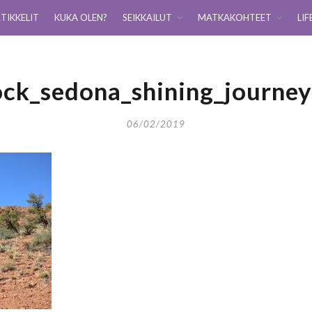
TIKKELIT
KUKA OLEN?
SEIKKAILUT
MATKAKOHTEET
LIF
ock_sedona_shining_journe
06/02/2019