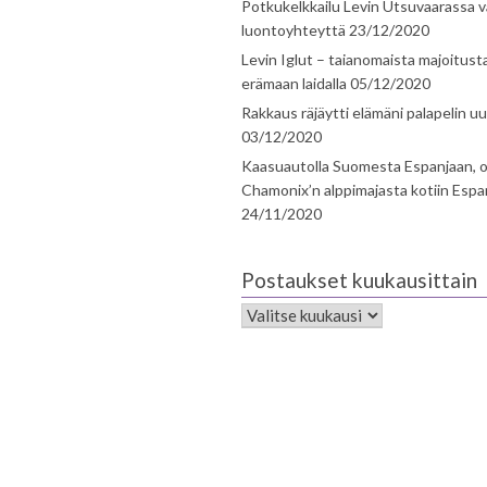
Potkukelkkailu Levin Utsuvaarassa v
luontoyhteyttä
23/12/2020
Levin Iglut – taianomaista majoitust
erämaan laidalla
05/12/2020
Rakkaus räjäytti elämäni palapelin uu
03/12/2020
Kaasuautolla Suomesta Espanjaan, o
Chamonix’n alppimajasta kotiin Espa
24/11/2020
Postaukset kuukausittain