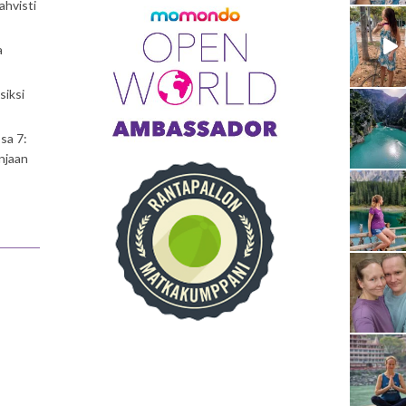
ahvisti
a
siksi
sa 7:
njaan