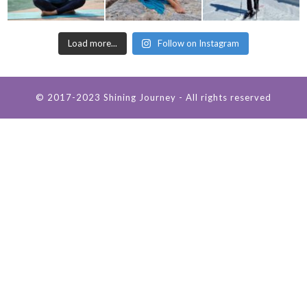
Load more...
Follow on Instagram
© 2017-2023 Shining Journey - All rights reserved