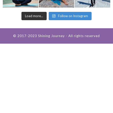
Load more...
Follow on Instagram
© 2017-2023 Shining Journey - All rights reserved