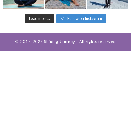
Load more...
Follow on Instagram
© 2017-2023 Shining Journey - All rights reserved