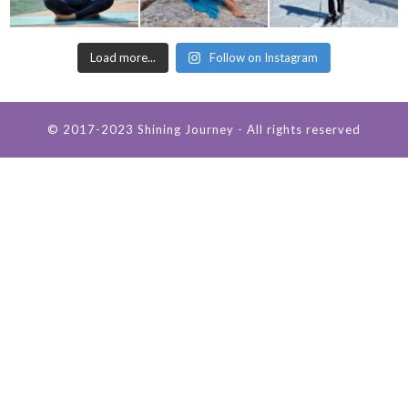
Load more...
Follow on Instagram
© 2017-2023 Shining Journey - All rights reserved