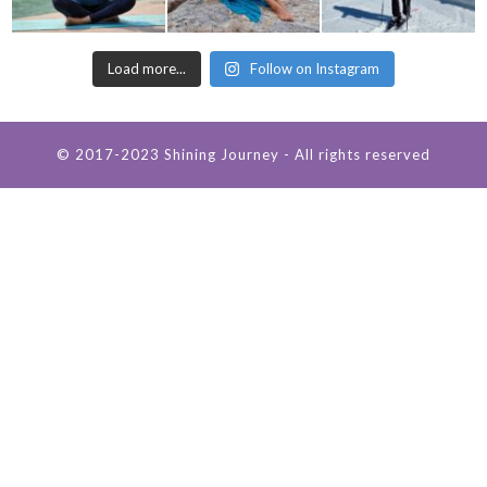
Load more...
Follow on Instagram
© 2017-2023 Shining Journey - All rights reserved