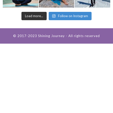
Load more...
Follow on Instagram
© 2017-2023 Shining Journey - All rights reserved