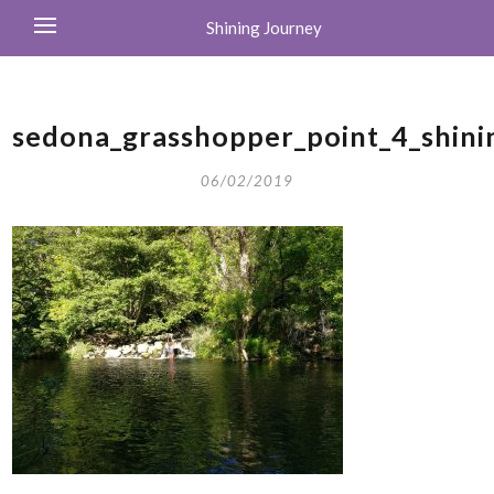
Shining Journey
sedona_grasshopper_point_4_shini
06/02/2019