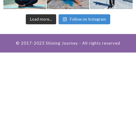
Load more...
Follow on Instagram
© 2017-2023 Shining Journey - All rights reserved