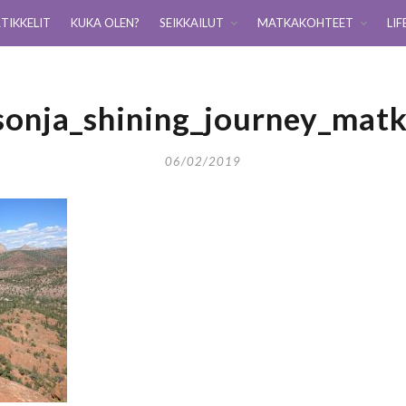
TIKKELIT
KUKA OLEN?
SEIKKAILUT
MATKAKOHTEET
LIF
sonja_shining_journey_matk
06/02/2019