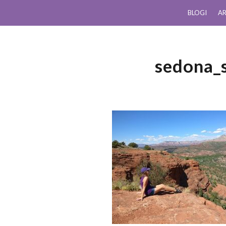
BLOGI
AR
sedona_