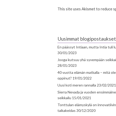
This site uses Akismet to reduce 
Uusimmat blogipostaukset
En päässyt Intiaan, mutta Intia tuli 
30/01/2023
Jooga kutsuu yhä syvempään seikka
28/01/2023
40 vuotta elämän matkalla – mitä ol
oppinut?
19/01/2022
Uusi koti meren rannalla
23/02/2021
Sierra Nevada ja vuoden ensimmäin
seikkailu
15/01/2021
Tonttulan elämyskylä on innovatiivi
taikakeidas
30/12/2020