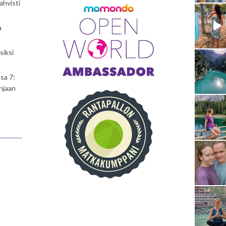
ahvisti
a
siksi
sa 7:
njaan