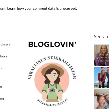
spam.
Learn how your comment data is processed.
Seuraa 
luokseni
iluun
en
en
nen