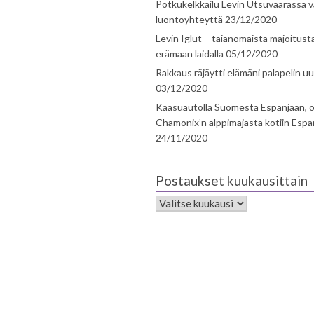
Potkukelkkailu Levin Utsuvaarassa v
luontoyhteyttä
23/12/2020
Levin Iglut – taianomaista majoitust
erämaan laidalla
05/12/2020
Rakkaus räjäytti elämäni palapelin uu
03/12/2020
Kaasuautolla Suomesta Espanjaan, o
Chamonix’n alppimajasta kotiin Espa
24/11/2020
Postaukset kuukausittain