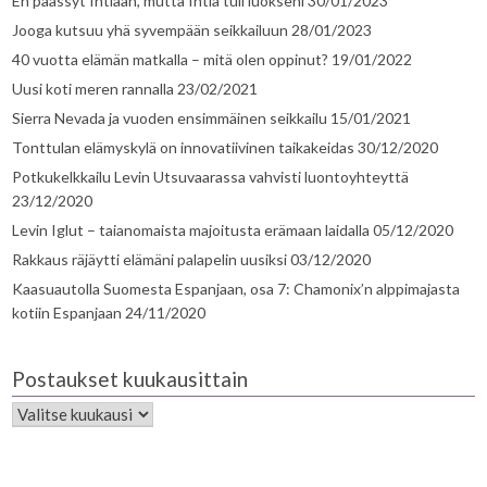
En päässyt Intiaan, mutta Intia tuli luokseni
30/01/2023
Jooga kutsuu yhä syvempään seikkailuun
28/01/2023
40 vuotta elämän matkalla – mitä olen oppinut?
19/01/2022
Uusi koti meren rannalla
23/02/2021
Sierra Nevada ja vuoden ensimmäinen seikkailu
15/01/2021
Tonttulan elämyskylä on innovatiivinen taikakeidas
30/12/2020
Potkukelkkailu Levin Utsuvaarassa vahvisti luontoyhteyttä
23/12/2020
Levin Iglut – taianomaista majoitusta erämaan laidalla
05/12/2020
Rakkaus räjäytti elämäni palapelin uusiksi
03/12/2020
Kaasuautolla Suomesta Espanjaan, osa 7: Chamonix’n alppimajasta
kotiin Espanjaan
24/11/2020
Postaukset kuukausittain