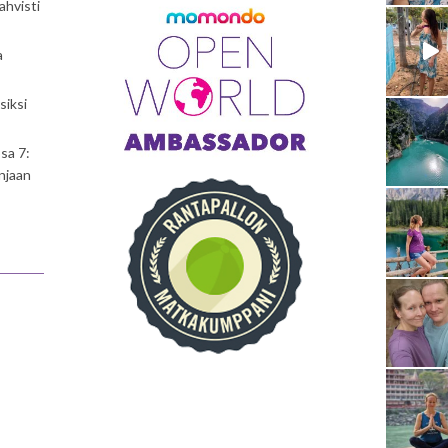
ahvisti
a
siksi
sa 7:
njaan