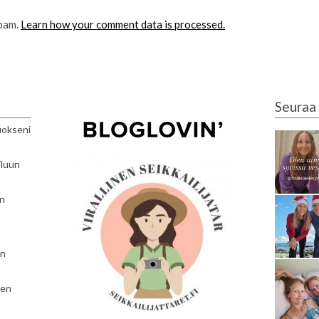
spam.
Learn how your comment data is processed.
Seuraa 
luokseni
iluun
en
en
nen