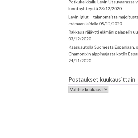
Potkukelkkailu Levin Utsuvaarassa v
luontoyhteyttä
23/12/2020
Levin Iglut – taianomaista majoitust
erämaan laidalla
05/12/2020
Rakkaus räjäytti elämäni palapelin uu
03/12/2020
Kaasuautolla Suomesta Espanjaan, o
Chamonix’n alppimajasta kotiin Espa
24/11/2020
Postaukset kuukausittain