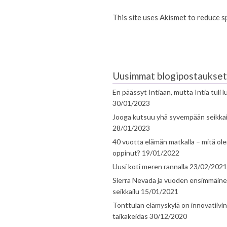
This site uses Akismet to reduce 
Uusimmat blogipostaukset
En päässyt Intiaan, mutta Intia tuli 
30/01/2023
Jooga kutsuu yhä syvempään seikka
28/01/2023
40 vuotta elämän matkalla – mitä ol
oppinut?
19/01/2022
Uusi koti meren rannalla
23/02/2021
Sierra Nevada ja vuoden ensimmäin
seikkailu
15/01/2021
Tonttulan elämyskylä on innovatiivi
taikakeidas
30/12/2020