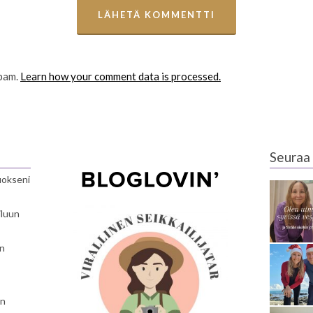
spam.
Learn how your comment data is processed.
Seuraa 
luokseni
iluun
en
en