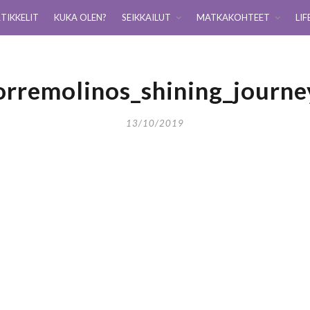
TIKKELIT
KUKA OLEN?
SEIKKAILUT
MATKAKOHTEET
LIF
orremolinos_shining_journe
13/10/2019