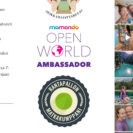
nen
ahvisti
a
siksi
sa 7:
njaan