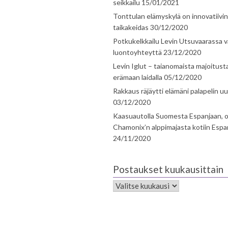
seikkailu
15/01/2021
Tonttulan elämyskylä on innovatiivi
taikakeidas
30/12/2020
Potkukelkkailu Levin Utsuvaarassa v
luontoyhteyttä
23/12/2020
Levin Iglut – taianomaista majoitust
erämaan laidalla
05/12/2020
Rakkaus räjäytti elämäni palapelin uu
03/12/2020
Kaasuautolla Suomesta Espanjaan, o
Chamonix’n alppimajasta kotiin Espa
24/11/2020
Postaukset kuukausittain