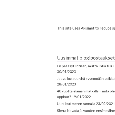
This site uses Akismet to reduce 
Uusimmat blogipostaukset
En päässyt Intiaan, mutta Intia tuli 
30/01/2023
Jooga kutsuu yhä syvempään seikka
28/01/2023
40 vuotta elämän matkalla – mitä ol
oppinut?
19/01/2022
Uusi koti meren rannalla
23/02/2021
Sierra Nevada ja vuoden ensimmäin