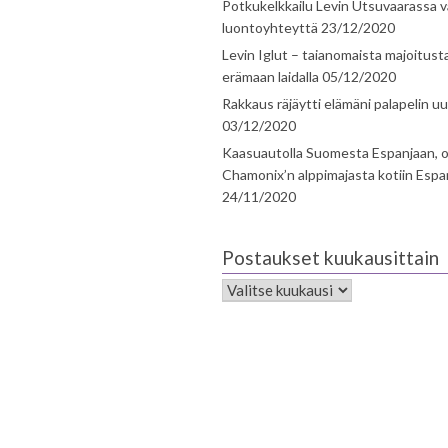
Potkukelkkailu Levin Utsuvaarassa v
luontoyhteyttä
23/12/2020
Levin Iglut – taianomaista majoitust
erämaan laidalla
05/12/2020
Rakkaus räjäytti elämäni palapelin uu
03/12/2020
Kaasuautolla Suomesta Espanjaan, o
Chamonix’n alppimajasta kotiin Espa
24/11/2020
Postaukset kuukausittain