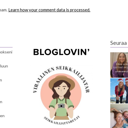
spam.
Learn how your comment data is processed.
Seuraa 
luokseni
iluun
en
en
nen