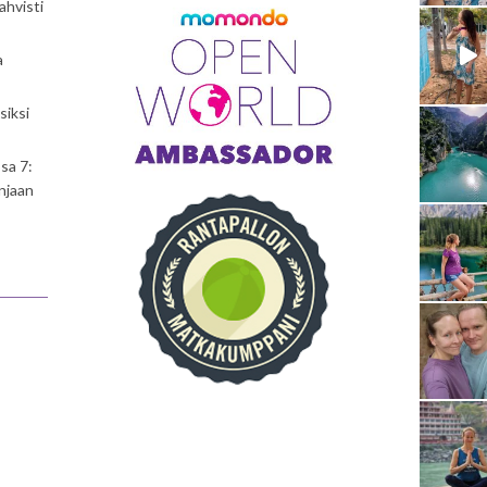
ahvisti
a
siksi
sa 7:
njaan