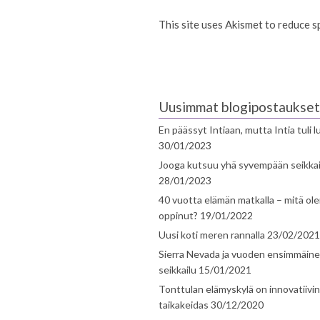
This site uses Akismet to reduce 
Uusimmat blogipostaukset
En päässyt Intiaan, mutta Intia tuli 
30/01/2023
Jooga kutsuu yhä syvempään seikka
28/01/2023
40 vuotta elämän matkalla – mitä ol
oppinut?
19/01/2022
Uusi koti meren rannalla
23/02/2021
Sierra Nevada ja vuoden ensimmäin
seikkailu
15/01/2021
Tonttulan elämyskylä on innovatiivi
taikakeidas
30/12/2020