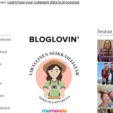
spam.
Learn how your comment data is processed.
Seuraa 
luokseni
iluun
en
en
nen
ahvisti