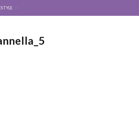
ESTYLE
annella_5