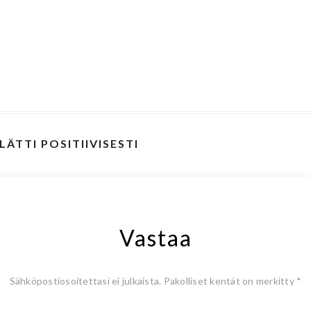
LÄTTI POSITIIVISESTI
Vastaa
Sähköpostiosoitettasi ei julkaista.
Pakolliset kentät on merkitty
*