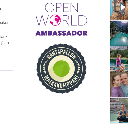
a
siksi
sa 7:
njaan