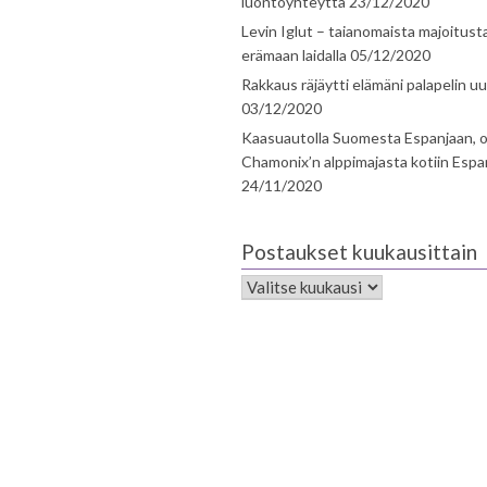
luontoyhteyttä
23/12/2020
Levin Iglut – taianomaista majoitust
erämaan laidalla
05/12/2020
Rakkaus räjäytti elämäni palapelin uu
03/12/2020
Kaasuautolla Suomesta Espanjaan, o
Chamonix’n alppimajasta kotiin Espa
24/11/2020
Postaukset kuukausittain