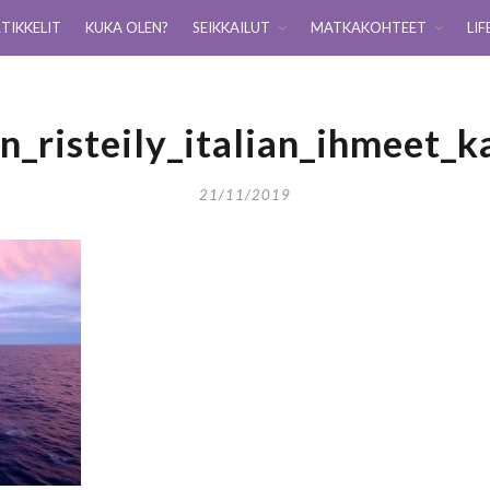
TIKKELIT
KUKA OLEN?
SEIKKAILUT
MATKAKOHTEET
LIF
n_risteily_italian_ihmeet_k
21/11/2019