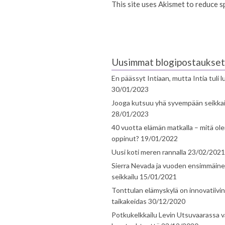
This site uses Akismet to reduce 
Uusimmat blogipostaukset
En päässyt Intiaan, mutta Intia tuli 
30/01/2023
Jooga kutsuu yhä syvempään seikka
28/01/2023
40 vuotta elämän matkalla – mitä ol
oppinut?
19/01/2022
Uusi koti meren rannalla
23/02/2021
Sierra Nevada ja vuoden ensimmäin
seikkailu
15/01/2021
Tonttulan elämyskylä on innovatiivi
taikakeidas
30/12/2020
Potkukelkkailu Levin Utsuvaarassa v