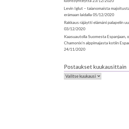
luontoyhteyttä
23/12/2020
Levin Iglut – taianomaista majoitust
erämaan laidalla
05/12/2020
Rakkaus räjäytti elämäni palapelin uu
03/12/2020
Kaasuautolla Suomesta Espanjaan, o
Chamonix’n alppimajasta kotiin Espa
24/11/2020
Postaukset kuukausittain