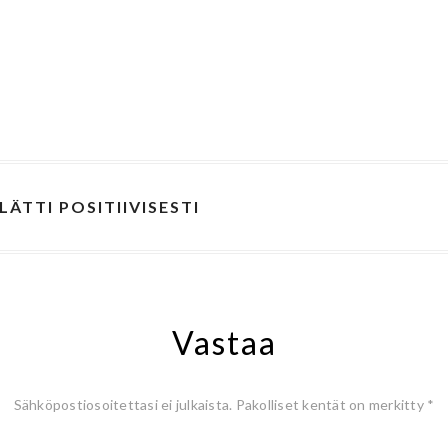
LÄTTI POSITIIVISESTI
Vastaa
Sähköpostiosoitettasi ei julkaista.
Pakolliset kentät on merkitty
*