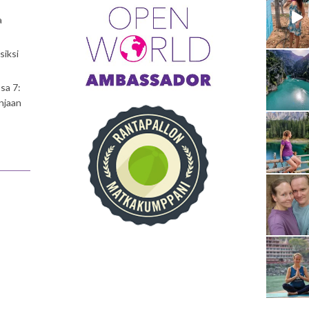
a
siksi
sa 7:
njaan