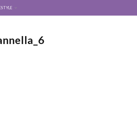
ESTYLE
annella_6