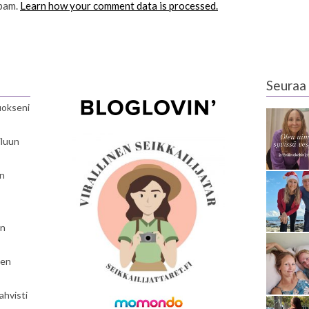
spam.
Learn how your comment data is processed.
Seuraa 
luokseni
iluun
en
en
nen
ahvisti