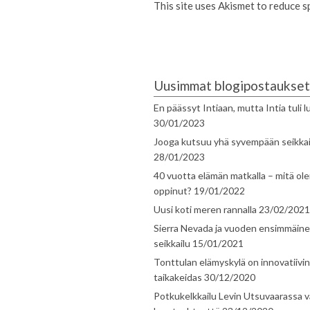
This site uses Akismet to reduce 
Uusimmat blogipostaukset
En päässyt Intiaan, mutta Intia tuli 
30/01/2023
Jooga kutsuu yhä syvempään seikka
28/01/2023
40 vuotta elämän matkalla – mitä ol
oppinut?
19/01/2022
Uusi koti meren rannalla
23/02/2021
Sierra Nevada ja vuoden ensimmäin
seikkailu
15/01/2021
Tonttulan elämyskylä on innovatiivi
taikakeidas
30/12/2020
Potkukelkkailu Levin Utsuvaarassa v