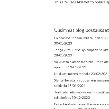
This site uses Akismet to reduce 
Uusimmat blogipostaukset
En päässyt Intiaan, mutta Intia tuli 
30/01/2023
Jooga kutsuu yhä syvempään seikka
28/01/2023
40 vuotta elämän matkalla – mitä ol
oppinut?
19/01/2022
Uusi koti meren rannalla
23/02/2021
Sierra Nevada ja vuoden ensimmäin
seikkailu
15/01/2021
Tonttulan elämyskylä on innovatiivi
taikakeidas
30/12/2020
Potkukelkkailu Levin Utsuvaarassa v