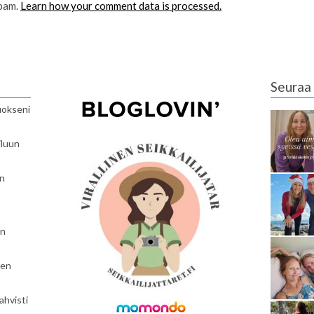
spam.
Learn how your comment data is processed.
Seuraa 
luokseni
iluun
en
en
nen
ahvisti