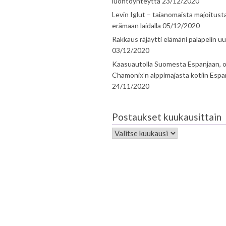
luontoyhteyttä
23/12/2020
Levin Iglut – taianomaista majoitust
erämaan laidalla
05/12/2020
Rakkaus räjäytti elämäni palapelin uu
03/12/2020
Kaasuautolla Suomesta Espanjaan, o
Chamonix’n alppimajasta kotiin Espa
24/11/2020
Postaukset kuukausittain