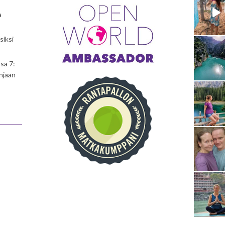
a
siksi
sa 7:
njaan