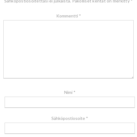
Sähköpostiosoitettasi ei julkaista.
Pakolliset kentät on merkitty
*
Kommentti
*
Nimi
*
Sähköpostiosoite
*