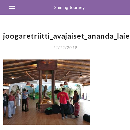
Shining Journey
joogaretriitti_avajaiset_ananda_laie
14/12/2019