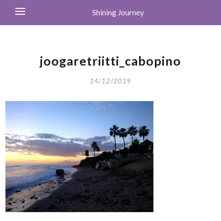
Shining Journey
joogaretriitti_cabopino
14/12/2019