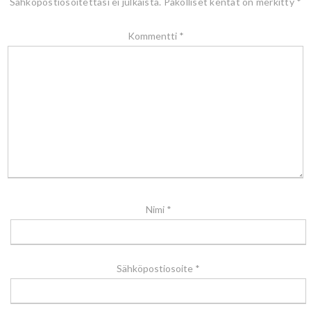
Sähköpostiosoitettasi ei julkaista.
Pakolliset kentät on merkitty
*
Kommentti
*
Nimi
*
Sähköpostiosoite
*