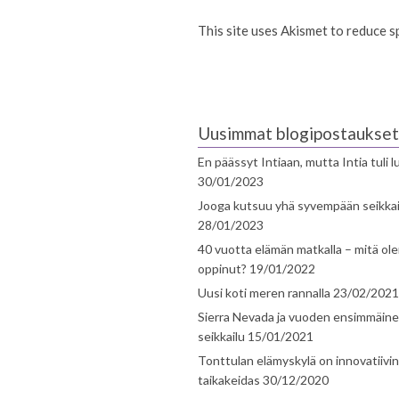
This site uses Akismet to reduce 
Uusimmat blogipostaukset
En päässyt Intiaan, mutta Intia tuli 
30/01/2023
Jooga kutsuu yhä syvempään seikka
28/01/2023
40 vuotta elämän matkalla – mitä ol
oppinut?
19/01/2022
Uusi koti meren rannalla
23/02/2021
Sierra Nevada ja vuoden ensimmäin
seikkailu
15/01/2021
Tonttulan elämyskylä on innovatiivi
taikakeidas
30/12/2020