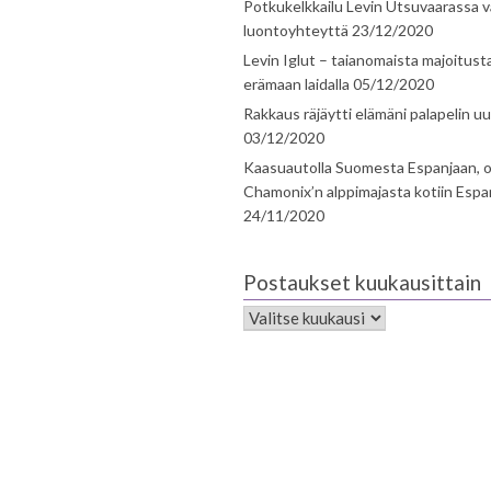
Potkukelkkailu Levin Utsuvaarassa v
luontoyhteyttä
23/12/2020
Levin Iglut – taianomaista majoitust
erämaan laidalla
05/12/2020
Rakkaus räjäytti elämäni palapelin uu
03/12/2020
Kaasuautolla Suomesta Espanjaan, o
Chamonix’n alppimajasta kotiin Espa
24/11/2020
Postaukset kuukausittain