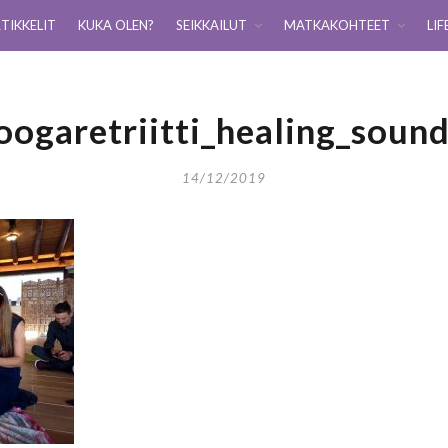
TIKKELIT
KUKA OLEN?
SEIKKAILUT
MATKAKOHTEET
LIF
oogaretriitti_healing_soun
14/12/2019