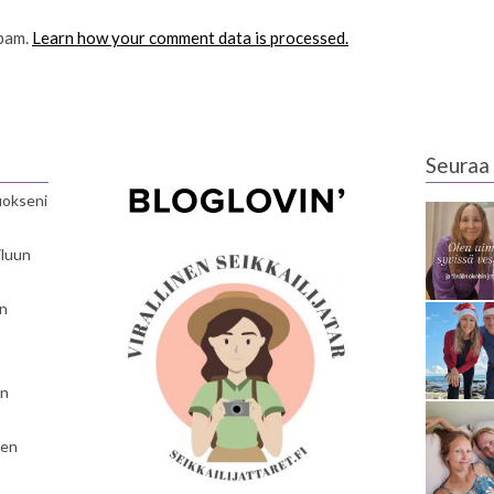
spam.
Learn how your comment data is processed.
Seuraa 
luokseni
iluun
en
en
nen