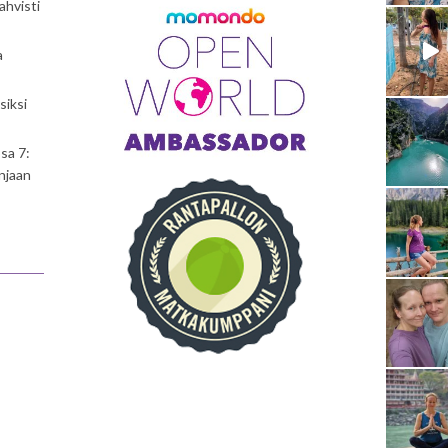
ahvisti
a
siksi
sa 7:
njaan