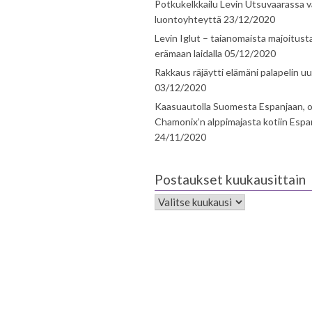
Potkukelkkailu Levin Utsuvaarassa v
luontoyhteyttä
23/12/2020
Levin Iglut – taianomaista majoitust
erämaan laidalla
05/12/2020
Rakkaus räjäytti elämäni palapelin uu
03/12/2020
Kaasuautolla Suomesta Espanjaan, o
Chamonix’n alppimajasta kotiin Espa
24/11/2020
Postaukset kuukausittain