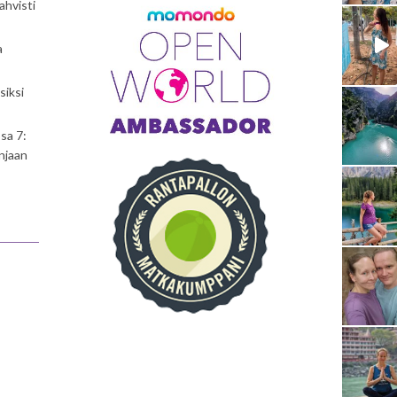
ahvisti
a
siksi
sa 7:
njaan