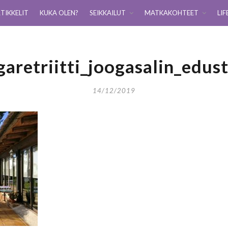
TIKKELIT
KUKA OLEN?
SEIKKAILUT
MATKAKOHTEET
LIF
garetriitti_joogasalin_edust
14/12/2019