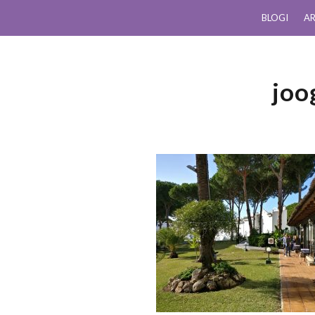
BLOGI
AR
joo