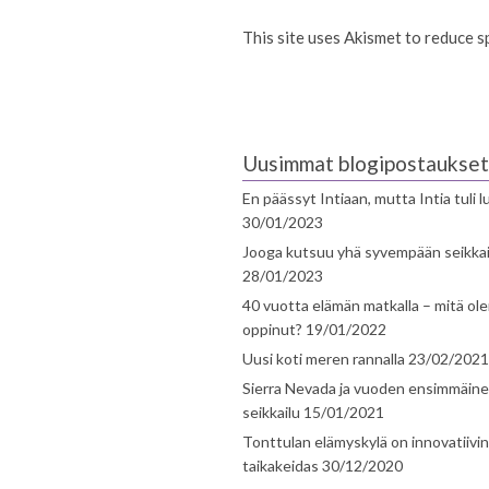
This site uses Akismet to reduce 
Uusimmat blogipostaukset
En päässyt Intiaan, mutta Intia tuli 
30/01/2023
Jooga kutsuu yhä syvempään seikka
28/01/2023
40 vuotta elämän matkalla – mitä ol
oppinut?
19/01/2022
Uusi koti meren rannalla
23/02/2021
Sierra Nevada ja vuoden ensimmäin
seikkailu
15/01/2021
Tonttulan elämyskylä on innovatiivi
taikakeidas
30/12/2020