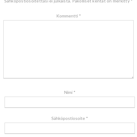
Sähköpostiosoitettasi ei julkaista.
Pakolliset kentät on merkitty
*
Kommentti
*
Nimi
*
Sähköpostiosoite
*