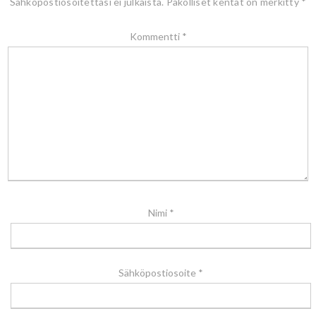
Sähköpostiosoitettasi ei julkaista.
Pakolliset kentät on merkitty
*
Kommentti
*
Nimi
*
Sähköpostiosoite
*