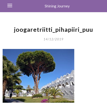
Shining Journey
joogaretriitti_pihapiiri_puu
14/12/2019