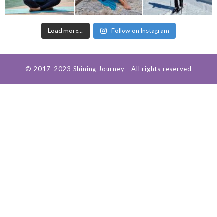
Load more...
Follow on Instagram
© 2017-2023 Shining Journey - All rights reserved