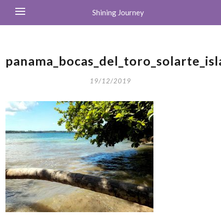
Shining Journey
panama_bocas_del_toro_solarte_is
19/12/2019