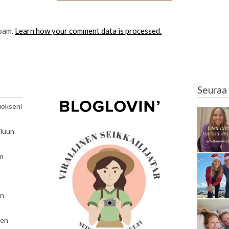
spam.
Learn how your comment data is processed.
Seuraa 
luokseni
iluun
en
en
nen