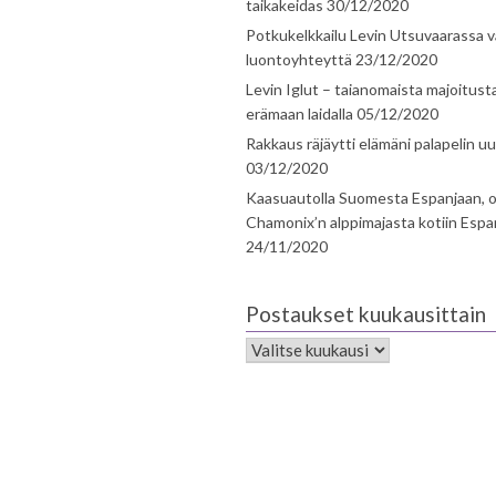
taikakeidas
30/12/2020
Potkukelkkailu Levin Utsuvaarassa v
luontoyhteyttä
23/12/2020
Levin Iglut – taianomaista majoitust
erämaan laidalla
05/12/2020
Rakkaus räjäytti elämäni palapelin uu
03/12/2020
Kaasuautolla Suomesta Espanjaan, o
Chamonix’n alppimajasta kotiin Espa
24/11/2020
Postaukset kuukausittain