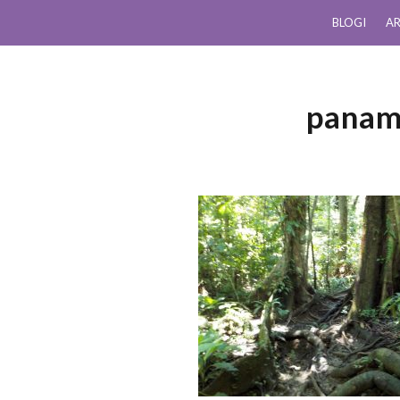
BLOGI
AR
panam