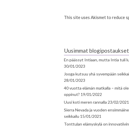
This site uses Akismet to reduce 
Uusimmat blogipostaukset
En päässyt Intiaan, mutta Intia tuli 
30/01/2023
Jooga kutsuu yhä syvempään seikka
28/01/2023
40 vuotta elämän matkalla – mitä ol
oppinut?
19/01/2022
Uusi koti meren rannalla
23/02/2021
Sierra Nevada ja vuoden ensimmäin
seikkailu
15/01/2021
Tonttulan elämyskylä on innovatiivi