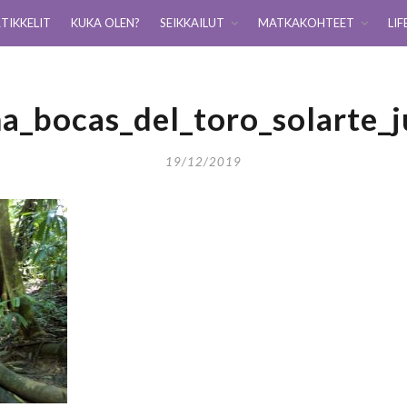
TIKKELIT
KUKA OLEN?
SEIKKAILUT
MATKAKOHTEET
LIF
a_bocas_del_toro_solarte_j
19/12/2019