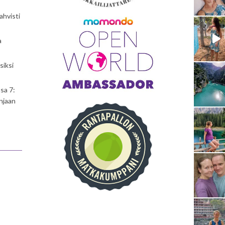
ahvisti
a
siksi
sa 7:
njaan