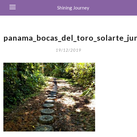
Shining Journey
panama_bocas_del_toro_solarte_ju
19/12/2019