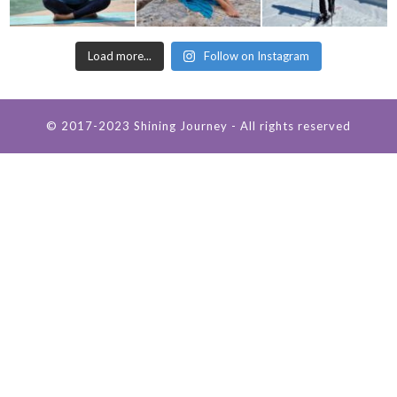
Load more...
Follow on Instagram
© 2017-2023 Shining Journey - All rights reserved