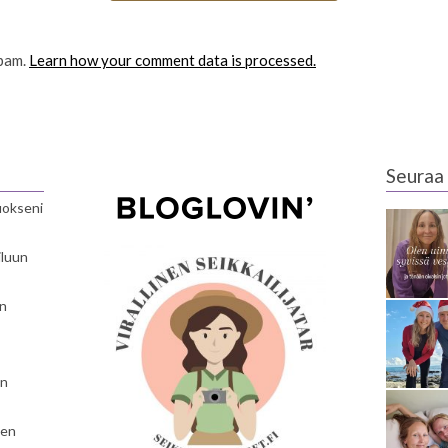
spam.
Learn how your comment data is processed.
Seuraa 
luokseni
iluun
en
en
nen