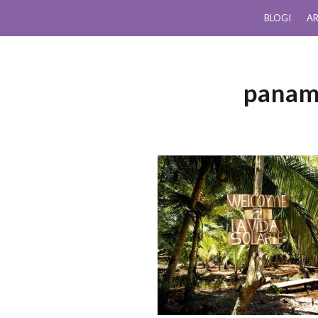
BLOGI
AR
panam