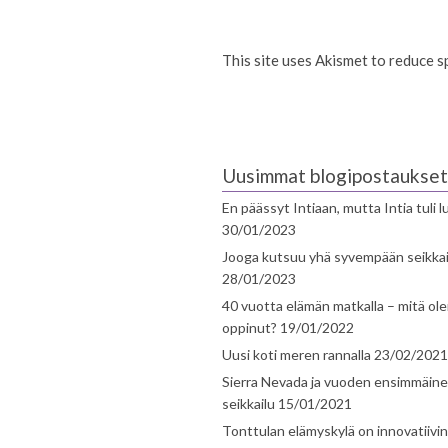
This site uses Akismet to reduce 
Uusimmat blogipostaukset
En päässyt Intiaan, mutta Intia tuli 
30/01/2023
Jooga kutsuu yhä syvempään seikka
28/01/2023
40 vuotta elämän matkalla – mitä ol
oppinut?
19/01/2022
Uusi koti meren rannalla
23/02/2021
Sierra Nevada ja vuoden ensimmäin
seikkailu
15/01/2021
Tonttulan elämyskylä on innovatiivi