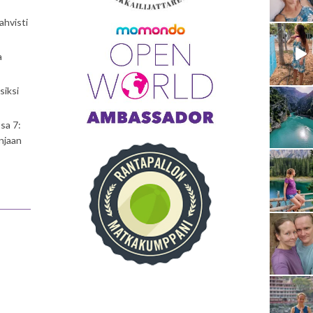
ahvisti
a
siksi
sa 7:
njaan