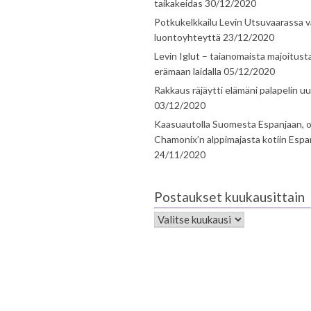
taikakeidas
30/12/2020
Potkukelkkailu Levin Utsuvaarassa v
luontoyhteyttä
23/12/2020
Levin Iglut – taianomaista majoitust
erämaan laidalla
05/12/2020
Rakkaus räjäytti elämäni palapelin uu
03/12/2020
Kaasuautolla Suomesta Espanjaan, o
Chamonix’n alppimajasta kotiin Espa
24/11/2020
Postaukset kuukausittain