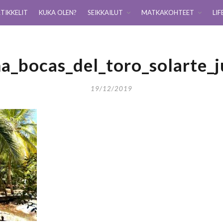
TIKKELIT
KUKA OLEN?
SEIKKAILUT
MATKAKOHTEET
LIF
a_bocas_del_toro_solarte_j
19/12/2019