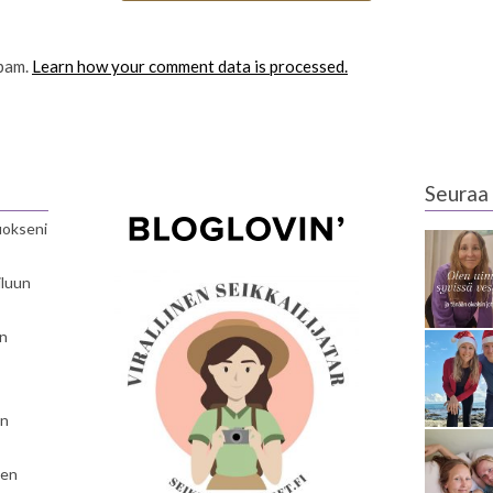
spam.
Learn how your comment data is processed.
Seuraa 
luokseni
iluun
en
en
nen