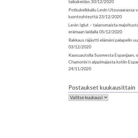
taikakeidas
30/12/2020
Potkukelkkailu Levin Utsuvaarassa v
luontoyhteyttä
23/12/2020
Levin Iglut – taianomaista majoitust
erämaan laidalla
05/12/2020
Rakkaus räjäytti elämäni palapelin uu
03/12/2020
Kaasuautolla Suomesta Espanjaan, o
Chamonix’n alppimajasta kotiin Espa
24/11/2020
Postaukset kuukausittain