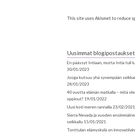
This site uses Akismet to reduce 
Uusimmat blogipostaukset
En päässyt Intiaan, mutta Intia tuli 
30/01/2023
Jooga kutsuu yhä syvempään seikka
28/01/2023
40 vuotta elämän matkalla – mitä ol
oppinut?
19/01/2022
Uusi koti meren rannalla
23/02/2021
Sierra Nevada ja vuoden ensimmäin
seikkailu
15/01/2021
Tonttulan elämyskylä on innovatiivi