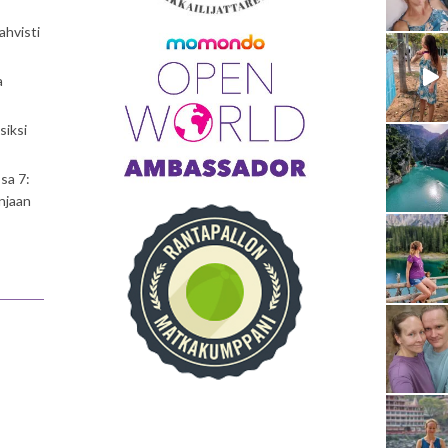
ahvisti
a
siksi
sa 7:
njaan