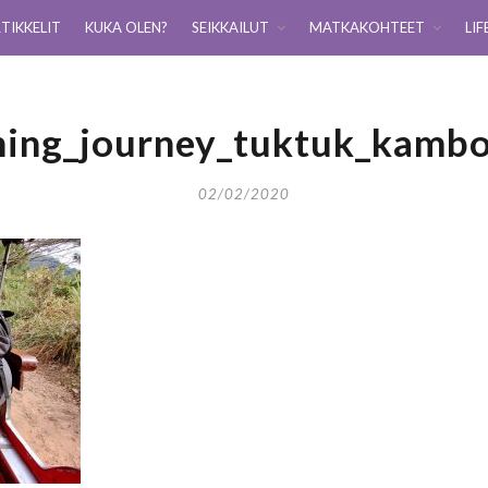
TIKKELIT
KUKA OLEN?
SEIKKAILUT
MATKAKOHTEET
LIF
ning_journey_tuktuk_kamb
02/02/2020