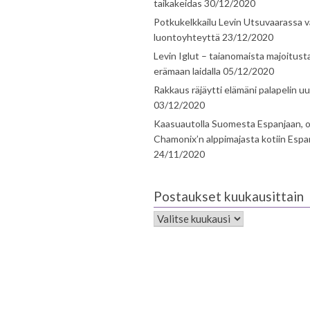
taikakeidas
30/12/2020
Potkukelkkailu Levin Utsuvaarassa v
luontoyhteyttä
23/12/2020
Levin Iglut – taianomaista majoitust
erämaan laidalla
05/12/2020
Rakkaus räjäytti elämäni palapelin uu
03/12/2020
Kaasuautolla Suomesta Espanjaan, o
Chamonix’n alppimajasta kotiin Espa
24/11/2020
Postaukset kuukausittain