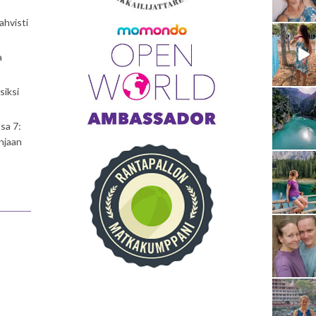
ahvisti
a
siksi
sa 7:
njaan