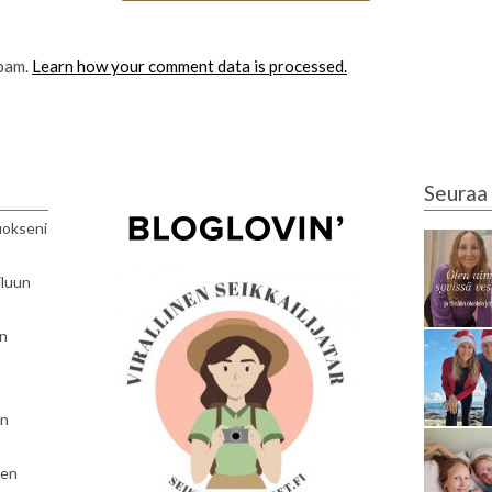
spam.
Learn how your comment data is processed.
Seuraa 
luokseni
iluun
en
en
nen