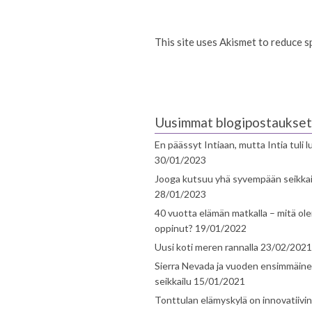
This site uses Akismet to reduce 
Uusimmat blogipostaukset
En päässyt Intiaan, mutta Intia tuli 
30/01/2023
Jooga kutsuu yhä syvempään seikka
28/01/2023
40 vuotta elämän matkalla – mitä ol
oppinut?
19/01/2022
Uusi koti meren rannalla
23/02/2021
Sierra Nevada ja vuoden ensimmäin
seikkailu
15/01/2021
Tonttulan elämyskylä on innovatiivi