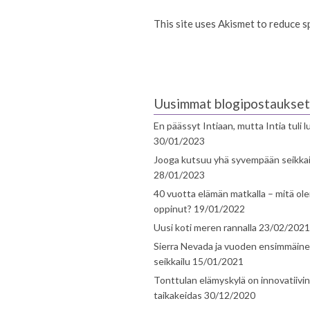
This site uses Akismet to reduce 
Uusimmat blogipostaukset
En päässyt Intiaan, mutta Intia tuli 
30/01/2023
Jooga kutsuu yhä syvempään seikka
28/01/2023
40 vuotta elämän matkalla – mitä ol
oppinut?
19/01/2022
Uusi koti meren rannalla
23/02/2021
Sierra Nevada ja vuoden ensimmäin
seikkailu
15/01/2021
Tonttulan elämyskylä on innovatiivi
taikakeidas
30/12/2020