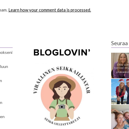
spam.
Learn how your comment data is processed.
Seuraa 
luokseni
iluun
en
en
nen