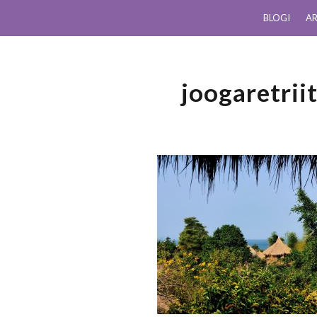
BLOGI
AR
joogaretri