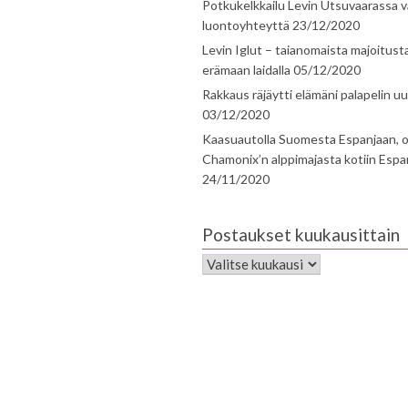
Potkukelkkailu Levin Utsuvaarassa v
luontoyhteyttä
23/12/2020
Levin Iglut – taianomaista majoitust
erämaan laidalla
05/12/2020
Rakkaus räjäytti elämäni palapelin uu
03/12/2020
Kaasuautolla Suomesta Espanjaan, o
Chamonix’n alppimajasta kotiin Espa
24/11/2020
Postaukset kuukausittain