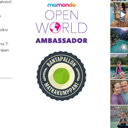
ahvisti
a
siksi
sa 7:
njaan