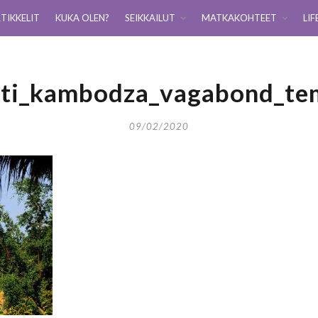
TIKKELIT
KUKA OLEN?
SEIKKAILUT
MATKAKOHTEET
LIF
itti_kambodza_vagabond_tem
09/02/2020