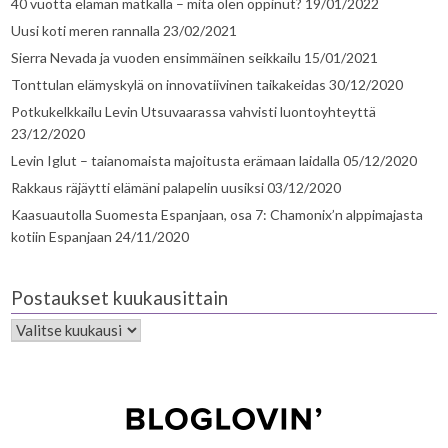
40 vuotta elämän matkalla – mitä olen oppinut?
19/01/2022
Uusi koti meren rannalla
23/02/2021
Sierra Nevada ja vuoden ensimmäinen seikkailu
15/01/2021
Tonttulan elämyskylä on innovatiivinen taikakeidas
30/12/2020
Potkukelkkailu Levin Utsuvaarassa vahvisti luontoyhteyttä
23/12/2020
Levin Iglut – taianomaista majoitusta erämaan laidalla
05/12/2020
Rakkaus räjäytti elämäni palapelin uusiksi
03/12/2020
Kaasuautolla Suomesta Espanjaan, osa 7: Chamonix’n alppimajasta
kotiin Espanjaan
24/11/2020
Postaukset kuukausittain