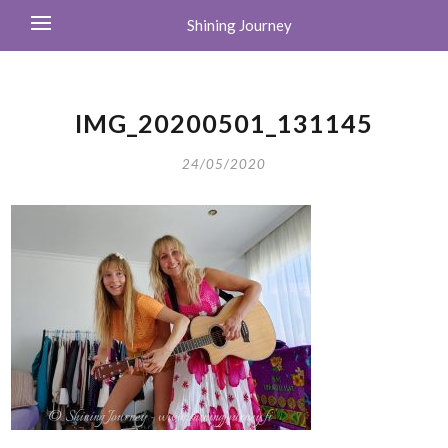
Shining Journey
IMG_20200501_131145
24/05/2020