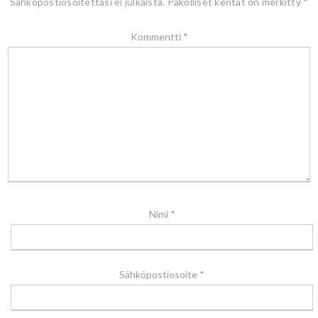
Sähköpostiosoitettasi ei julkaista.
Pakolliset kentät on merkitty
*
Kommentti
*
Nimi
*
Sähköpostiosoite
*