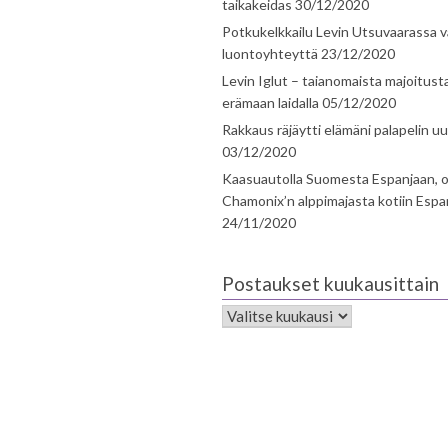
taikakeidas
30/12/2020
Potkukelkkailu Levin Utsuvaarassa v
luontoyhteyttä
23/12/2020
Levin Iglut – taianomaista majoitust
erämaan laidalla
05/12/2020
Rakkaus räjäytti elämäni palapelin uu
03/12/2020
Kaasuautolla Suomesta Espanjaan, o
Chamonix’n alppimajasta kotiin Espa
24/11/2020
Postaukset kuukausittain