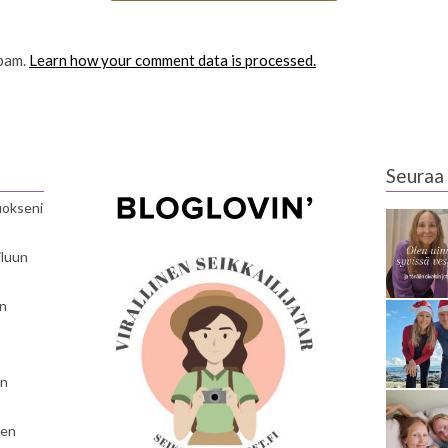
spam.
Learn how your comment data is processed.
Seuraa 
luokseni
iluun
en
en
nen