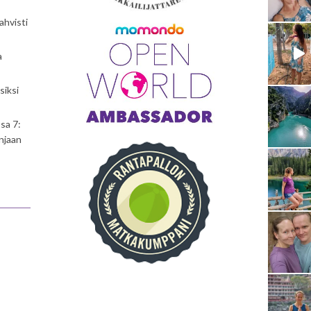
ahvisti
a
siksi
sa 7:
njaan