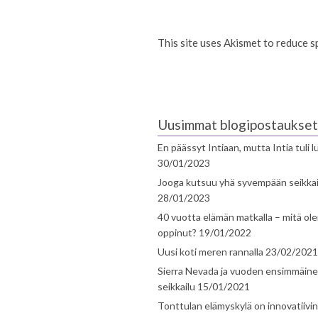
This site uses Akismet to reduce 
Uusimmat blogipostaukset
En päässyt Intiaan, mutta Intia tuli 
30/01/2023
Jooga kutsuu yhä syvempään seikka
28/01/2023
40 vuotta elämän matkalla – mitä ol
oppinut?
19/01/2022
Uusi koti meren rannalla
23/02/2021
Sierra Nevada ja vuoden ensimmäin
seikkailu
15/01/2021
Tonttulan elämyskylä on innovatiivi