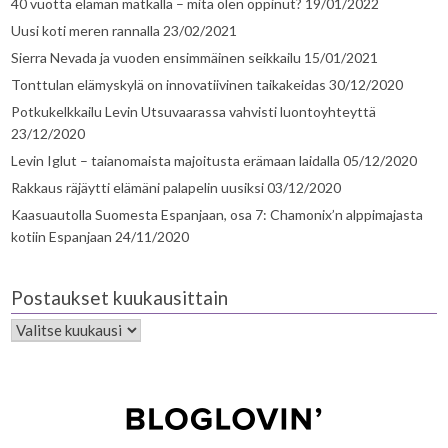
40 vuotta elämän matkalla – mitä olen oppinut?
19/01/2022
Uusi koti meren rannalla
23/02/2021
Sierra Nevada ja vuoden ensimmäinen seikkailu
15/01/2021
Tonttulan elämyskylä on innovatiivinen taikakeidas
30/12/2020
Potkukelkkailu Levin Utsuvaarassa vahvisti luontoyhteyttä
23/12/2020
Levin Iglut – taianomaista majoitusta erämaan laidalla
05/12/2020
Rakkaus räjäytti elämäni palapelin uusiksi
03/12/2020
Kaasuautolla Suomesta Espanjaan, osa 7: Chamonix’n alppimajasta
kotiin Espanjaan
24/11/2020
Postaukset kuukausittain