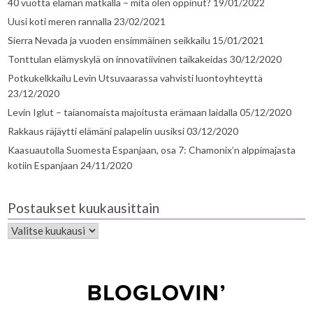
40 vuotta elämän matkalla – mitä olen oppinut?
19/01/2022
Uusi koti meren rannalla
23/02/2021
Sierra Nevada ja vuoden ensimmäinen seikkailu
15/01/2021
Tonttulan elämyskylä on innovatiivinen taikakeidas
30/12/2020
Potkukelkkailu Levin Utsuvaarassa vahvisti luontoyhteyttä
23/12/2020
Levin Iglut – taianomaista majoitusta erämaan laidalla
05/12/2020
Rakkaus räjäytti elämäni palapelin uusiksi
03/12/2020
Kaasuautolla Suomesta Espanjaan, osa 7: Chamonix’n alppimajasta
kotiin Espanjaan
24/11/2020
Postaukset kuukausittain