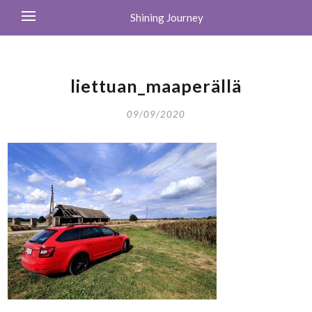
Shining Journey
liettuan_maaperällä
09/09/2020