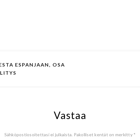
STA ESPANJAAN, OSA
YLITYS
Vastaa
Sähköpostiosoitettasi ei julkaista.
Pakolliset kentät on merkitty
*