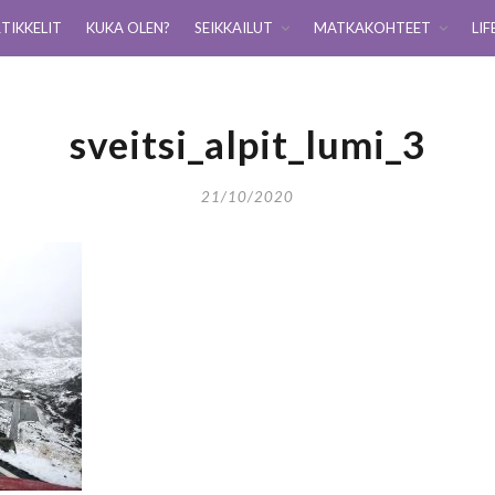
TIKKELIT
KUKA OLEN?
SEIKKAILUT
MATKAKOHTEET
LIF
sveitsi_alpit_lumi_3
21/10/2020