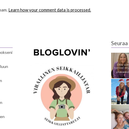
spam.
Learn how your comment data is processed.
Seuraa 
luokseni
iluun
en
en
nen