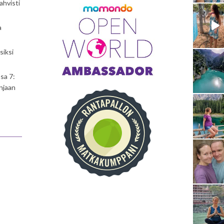
ahvisti
a
siksi
sa 7:
njaan