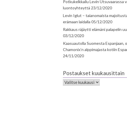
Potkukelkkailu Levin Utsuvaarassa v
luontoyhteyttä
23/12/2020
Levin Iglut – taianomaista majoitust
erämaan laidalla
05/12/2020
Rakkaus räjäytti elämäni palapelin uu
03/12/2020
Kaasuautolla Suomesta Espanjaan, o
Chamonix’n alppimajasta kotiin Espa
24/11/2020
Postaukset kuukausittain