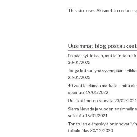
This site uses Akismet to reduce 
Uusimmat blogipostaukset
En päässyt Intiaan, mutta Intia tuli 
30/01/2023
Jooga kutsuu yhä syvempään seikka
28/01/2023
40 vuotta elämän matkalla – mitä ol
oppinut?
19/01/2022
Uusi koti meren rannalla
23/02/2021
Sierra Nevada ja vuoden ensimmäin
seikkailu
15/01/2021
Tonttulan elämyskylä on innovatiivi
taikakeidas
30/12/2020