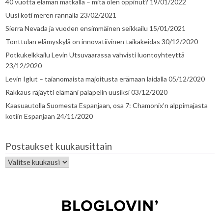
40 vuotta elämän matkalla – mitä olen oppinut?
19/01/2022
Uusi koti meren rannalla
23/02/2021
Sierra Nevada ja vuoden ensimmäinen seikkailu
15/01/2021
Tonttulan elämyskylä on innovatiivinen taikakeidas
30/12/2020
Potkukelkkailu Levin Utsuvaarassa vahvisti luontoyhteyttä
23/12/2020
Levin Iglut – taianomaista majoitusta erämaan laidalla
05/12/2020
Rakkaus räjäytti elämäni palapelin uusiksi
03/12/2020
Kaasuautolla Suomesta Espanjaan, osa 7: Chamonix’n alppimajasta
kotiin Espanjaan
24/11/2020
Postaukset kuukausittain