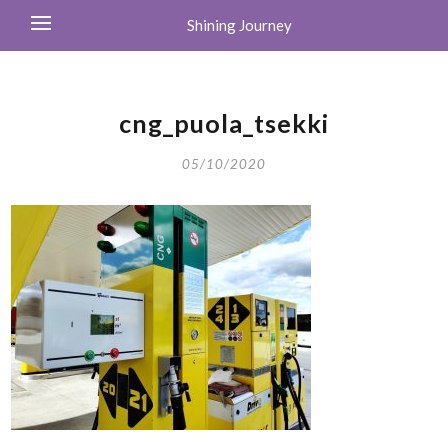
Shining Journey
cng_puola_tsekki
05/10/2020